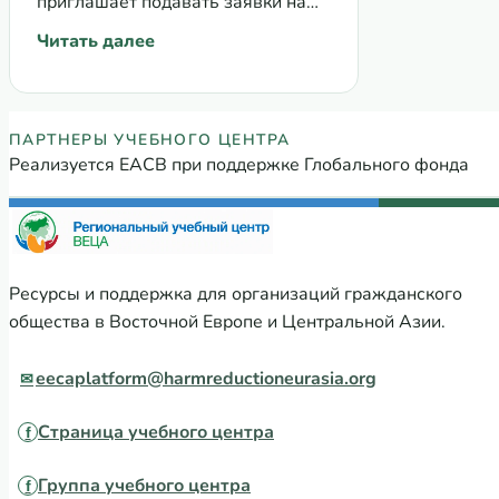
приглашает подавать заявки на
ВЕЦА
участие в серии тренингов с
Читать далее
: Тренинг: Подготовка «альтернативных отчетов» 
последующей поддержкой в виде
технической помощи по теме:
Подготовка «альтернативных
Партнеры Регионального учебного
ПАРТНЕРЫ УЧЕБНОГО ЦЕНТРА
отчетов» в сфере…
Реализуется ЕАСВ при поддержке Глобального фонда
Ресурсы и поддержка для организаций гражданского
общества в Восточной Европе и Центральной Азии.
eecaplatform@harmreductioneurasia.org
Страница учебного центра
Группа учебного центра