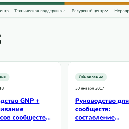
ентр
Техническая поддержка
Ресурсный центр
Меропр
В
ние
Обновление
18
30 января 2017
дство GNP +
Руководство для
чивание
сообществ:
сов сообщества
составление
альном фонде”
регионального