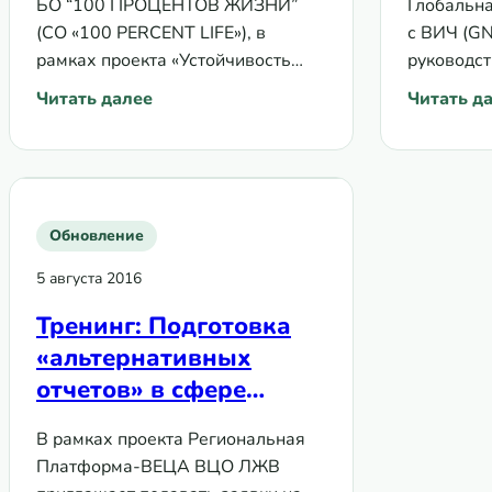
БО “100 ПРОЦЕНТОВ ЖИЗНИ”
Глобальна
поддержке
(CO «100 PERCENT LIFE»), в
с ВИЧ (GN
рамках проекта «Устойчивость
руководст
услуг для ключевых групп
применени
Читать далее
Читать д
: БО “100 ПРОЦЕНТОВ ЖИЗНИ” ищет экспертов по
: Руково
населения в регионе Восточной
усиление 
Европы и Центральной Азии» при
сообществ
финансовой поддержке
координа
Глобального…
(СКК) Гло
Обновление
5 августа 2016
Тренинг: Подготовка
«альтернативных
отчетов» в сфере
противодействия ВИЧ/
В рамках проекта Региональная
СПИДа и ТБ группами
Платформа-ВЕЦА ВЦО ЛЖВ
сообществ государств