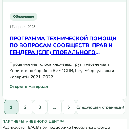
Обновление
17 апреля 2023
ПРОГРАММА ТЕХНИЧЕСКОЙ ПОМОЩИ
ПО ВОПРОСАМ СООБЩЕСТВ, ПРАВ И
ГЕНДЕРА (СПГ) ГЛОБАЛЬНОГО
ФОНДА. Пример Кыргызской
Продвижение голоса ключевых групп населения в
Республики
Комитете по борьбе с ВИЧ/ СПИДом, туберкулезом и
малярией, 2021–2022
Открыть материал
: ПРОГРАММА ТЕХНИЧЕСКОЙ ПОМОЩИ ПО ВОПРОСАМ СО
1
2
3
…
5
Следующая страница
→
Партнеры Регионального учебного цен
ПАРТНЕРЫ УЧЕБНОГО ЦЕНТРА
Реализуется ЕАСВ при поддержке Глобального фонда