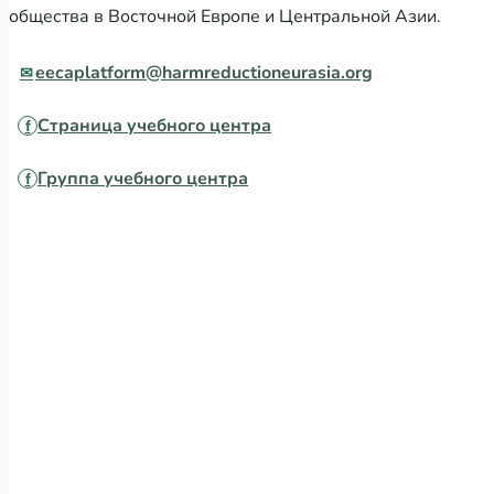
общества в Восточной Европе и Центральной Азии.
eecaplatform@harmreductioneurasia.org
Страница учебного центра
Группа учебного центра