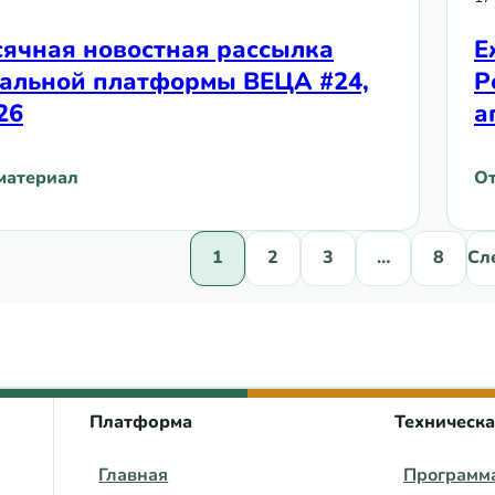
ячная новостная рассылка
Е
альной платформы ВЕЦА #24,
Р
26
а
материал
От
ячная новостная рассылка Региональной платформы ВЕ
: 
1
2
3
…
8
Сл
 центра ВЕЦА
Платформа
Техническ
Главная
Программ