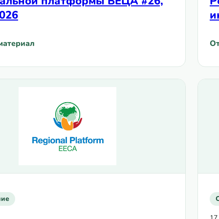
альной платформы ВЕЦА #26,
Р
026
и
материал
От
ячная новостная рассылка Региональной платформы ВЕ
: 
ние
17