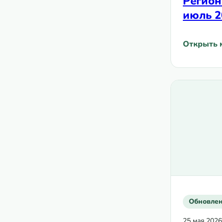
Регион
июль 2
Открыть 
: Ежемес
Обновле
25 мая 2026