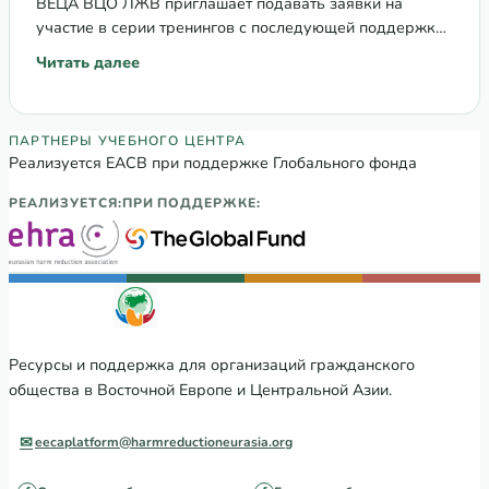
ВЕЦА ВЦО ЛЖВ приглашает подавать заявки на
участие в серии тренингов с последующей поддержкой
в виде технической помощи по теме: Подготовка
Читать далее
: Тренинг: Подготовка «альтернативных отчетов» в сфе
«альтернативных отчетов» в сфере…
Партнеры Регионального учебного цен
ПАРТНЕРЫ УЧЕБНОГО ЦЕНТРА
Реализуется ЕАСВ при поддержке Глобального фонда
РЕАЛИЗУЕТСЯ:
ПРИ ПОДДЕРЖКЕ:
Ресурсы и поддержка для организаций гражданского
общества в Восточной Европе и Центральной Азии.
eecaplatform@harmreductioneurasia.org