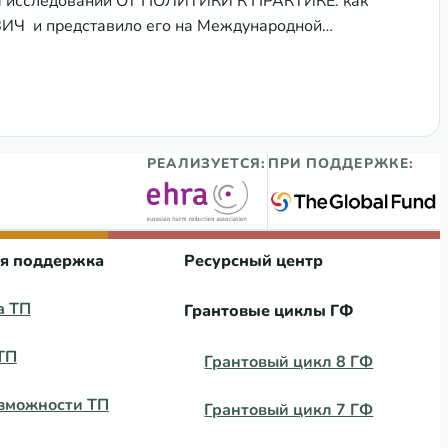
я исследований ОТ ПОЛИТИКИ К ПРАКТИКЕ: как
ВИЧ и представило его на Международной
ючевых затронутых групп населения
ОЛИТИКИ К ПРАКТИКЕ: как протекает борьба с ТБ-ВИЧ
РЕАЛИЗУЕТСЯ:
ПРИ ПОДДЕРЖКЕ:
ая поддержка
Ресурсный центр
а ТП
Грантовые циклы ГФ
ТП
Грантовый цикл 8 ГФ
зможности ТП
Грантовый цикл 7 ГФ