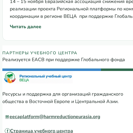
14 – 15 ноября Евразийская ассоциация снижения вре
реализации проекта Региональной платформы по ком
координации в регионе ВЕЦА при поддержке Глобаль
рабочую встречу…
Читать далее
: Переход от поддержки ГФ: Таджикистан планиру
Партнеры Регионального учебного
ПАРТНЕРЫ УЧЕБНОГО ЦЕНТРА
Реализуется ЕАСВ при поддержке Глобального фонда
Ресурсы и поддержка для организаций гражданского
общества в Восточной Европе и Центральной Азии.
eecaplatform@harmreductioneurasia.org
Страница учебного центра