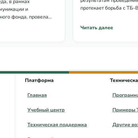
результатам проведени
да, в рамках
протекает борьба с ТБ-
муникации и
Конференции по…
ного фонда, провела
Читать далее
ет дальнейшее обеспечение устойчивости услуг для кл
: Отчет ACTION. ОТ П
 центра ВЕЦА
Платформа
Техническ
Главная
Программ
Учебный центр
Примеры 
Техническая поддержка
Другие во