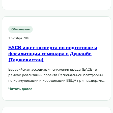
: Переход от поддержки ГФ: Таджикистан планирует дал
рабочую встречу…
Обновление
1 октября 2018
ЕАСВ ищет эксперта по подготовке и
фасилитации семинара в Душанбе
(Таджикистан)
Евразийская ассоциация снижения вреда (ЕАСВ) в
рамках реализации проекта Региональной платформы
по коммуникации и координации ВЕЦА при поддержке
Глобального фонда для борьбы с ВИЧ, туберкулезом и
Читать далее
: ЕАСВ ищет эксперта по подготовке и фасилитации сем
малярией организует…