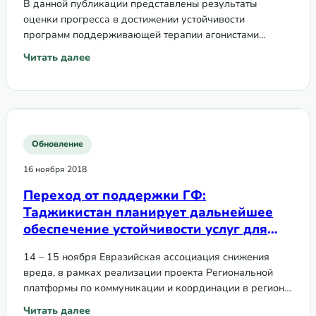
В данной публикации представлены результаты
Таджикистане
оценки прогресса в достижении устойчивости
программ поддерживающей терапии агонистами
опиоидов (ПТАО) в Республике Таджикистан в
Читать далее
: Анализ устойчивости программ поддерживающей терап
контексте перехода от донорской поддержки к
национальному финансированию,…
Обновление
16 ноября 2018
Переход от поддержки ГФ:
Таджикистан планирует дальнейшее
обеспечение устойчивости услуг для
ключевых затронутых групп населения
14 – 15 ноября Евразийская ассоциация снижения
вреда, в рамках реализации проекта Региональной
платформы по коммуникации и координации в регионе
ВЕЦА при поддержке Глобального фонда, провела
Читать далее