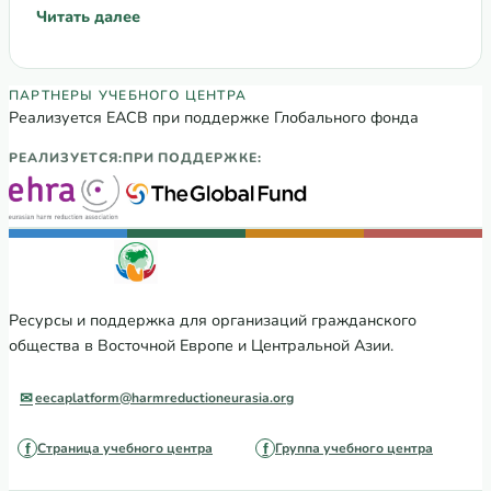
Читать далее
: Голос сообществ в ГФ: смешанное финансирование
Партнеры Регионального учебного цен
ПАРТНЕРЫ УЧЕБНОГО ЦЕНТРА
Реализуется ЕАСВ при поддержке Глобального фонда
РЕАЛИЗУЕТСЯ:
ПРИ ПОДДЕРЖКЕ:
Ресурсы и поддержка для организаций гражданского
общества в Восточной Европе и Центральной Азии.
eecaplatform@harmreductioneurasia.org
Страница учебного центра
Группа учебного центра