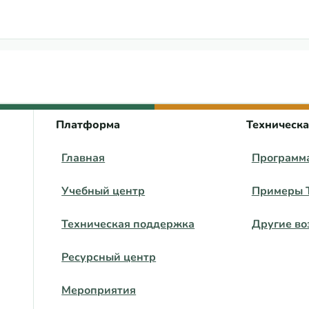
нд о помощи в борьбе с ВИЧ в России
 центра ВЕЦА
Платформа
Техническ
Главная
Программ
Учебный центр
Примеры 
Техническая поддержка
Другие во
Ресурсный центр
Мероприятия