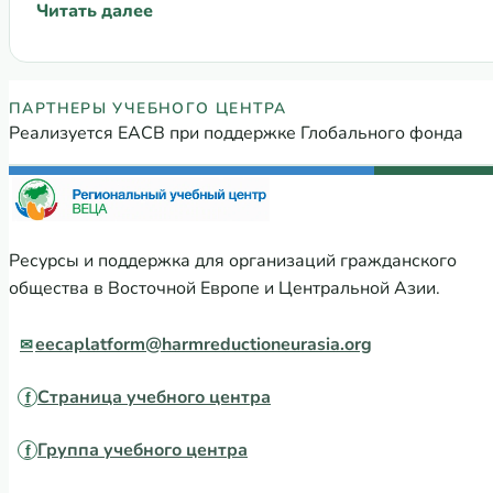
Читать далее
: Координационный комитет просит Глобальный фо
Партнеры Регионального учебного
ПАРТНЕРЫ УЧЕБНОГО ЦЕНТРА
Реализуется ЕАСВ при поддержке Глобального фонда
Ресурсы и поддержка для организаций гражданского
общества в Восточной Европе и Центральной Азии.
eecaplatform@harmreductioneurasia.org
Страница учебного центра
Группа учебного центра