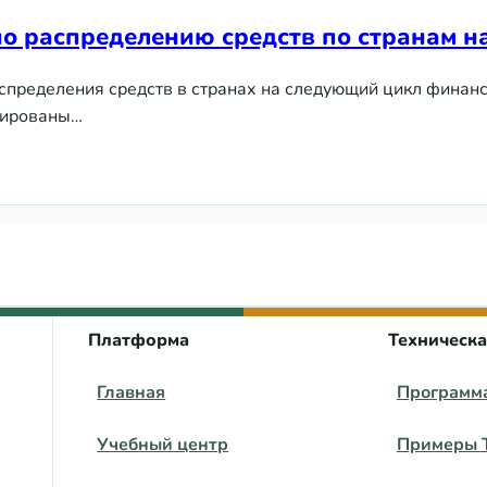
о распределению средств по странам н
спределения средств в странах на следующий цикл финан
мированы…
ению средств по странам на период 2017-2019
 центра ВЕЦА
Платформа
Техническ
Главная
Программ
Учебный центр
Примеры 