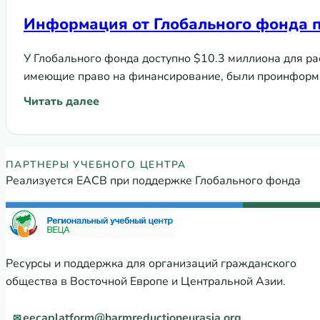
Информация от Глобального фонда п
У Глобального фонда доступно $10.3 миллиона для ра
имеющие право на финансирование, были проинфор
Читать далее
: Информация от Глобального фонда по распредел
Партнеры Регионального учебного
ПАРТНЕРЫ УЧЕБНОГО ЦЕНТРА
Реализуется ЕАСВ при поддержке Глобального фонда
Ресурсы и поддержка для организаций гражданского
общества в Восточной Европе и Центральной Азии.
eecaplatform@harmreductioneurasia.org