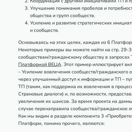
Координация с другими инициативами ТП и п
Улучшение понимания пробелов и потребност
общества и групп сообществ.
Усиление и развитие стратегических инициа
и сообществ.
Основываясь на этих целях, каждая из 6 Платфор
Некоторые примеры вы можете найти на стр. 29-3
сообществам/гражданскому обществу в запросах
Платформой ВЕЦА
. Этот пример иллюстрирует в
–
Усиление вовлечения сообществ/гражданского о
через улучшенный доступ к информации и ТП –
пу
ТП (таким, как поддержка их вовлечения в проце
Страновые диалоги) и, по возможности, предоста
увеличения их шансов. За время проекта на дан
случае перенаправила сообщества/гражданское о
Как мы видим в разделе компонента 3 «Приобретен
Платформ, помимо прочего, являются: