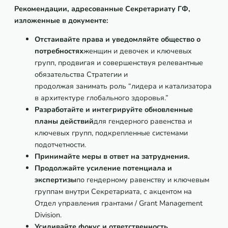
Рекомендации, адресованные Секретариату ГФ,
изложенные в документе:
Отстаивайте права и уведомляйте общество о
потребностях
женщин и девочек и ключевых
групп, продвигая и совершенствуя релевантные
обязательства Стратегии и
продолжая занимать роль “лидера и катализатора
в архитектуре глобального здоровья.”
Разработайте и интегрируйте обновленные
планы действий
для гендерного равенства и
ключевых групп, подкрепленные системами
подотчетности.
Принимайте мер
ы
в ответ на затруднения.
Продолжайте усиление
потенциал
а
и
эксперти
зы
по гендерному равенству и ключевым
группам внутри Секретариата, с акцентом на
Отдел управления грантами / Grant Management
Division.
Усиливайте фокус и ответственность