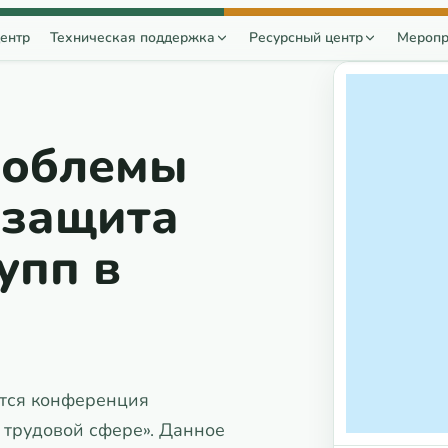
ентр
Техническая поддержка
Ресурсный центр
Меропр
роблемы
 защита
упп в
оится конференция
 трудовой сфере». Данное