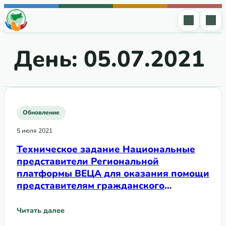
Перейти к содержимому
День:
05.07.2021
Обновление
5 июля 2021
Техническое задание Национальные
представители Региональной
платформы ВЕЦА для оказания помощи
представителям гражданского
общества в подготовке запросов в
рамках Программы по технической
Читать далее
: Техническое задание Национальные представители Ре
поддержке СПГ Глобального фонда