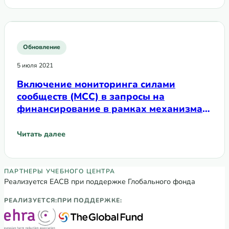
Обновление
5 июля 2021
Включение мониторинга силами
сообществ (МСС) в запросы на
финансирование в рамках механизма
C19RM Глобального фонда
Читать далее
: Включение мониторинга силами сообществ (МСС) в за
Партнеры Регионального учебного цен
ПАРТНЕРЫ УЧЕБНОГО ЦЕНТРА
Реализуется ЕАСВ при поддержке Глобального фонда
РЕАЛИЗУЕТСЯ:
ПРИ ПОДДЕРЖКЕ: