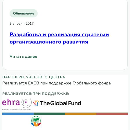
Обновление
3 апреля 2017
Разработка и реализация стратегии
организационного развития
Читать далее
: Разработка и реализация стратегии организационного
Партнеры Регионального учебного цен
ПАРТНЕРЫ УЧЕБНОГО ЦЕНТРА
Реализуется ЕАСВ при поддержке Глобального фонда
РЕАЛИЗУЕТСЯ:
ПРИ ПОДДЕРЖКЕ: