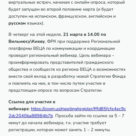
виртуальных встреч, начиная с онлайн-опроса, который
будет запущен во второй половине марта (и будет
доступен на испанском, французском, английском и
русском
языках).
В четверг на этой неделе,
21 марта в 14.00 по
Вильнюсу\Киеву
, ФРК при поддержке Региональной
платформы ВЕЦА по коммуникации и координации
проведет региональный вебинар. Цель вебинара –
проинформировать представителей гражданского
общества и сообществ из региона ВЕЦА о возможностях
внести свой вклад в разработку новой Стратегии Фонда
и повлиять на нее, в том числе путем участия в
предстоящем опросе по вопросам Стратегии.
Ссылка для участия в
вебинаре
:
https://zoom.us/meeting/register/fffd85fcfe4ec9c
2dc2040ba88984b7b
Просьба зайти по ссылке за 5 – 7
минут до начала вебинара, т.к. участие требует
регистрации, которая может занять 1 – 2 минуты.