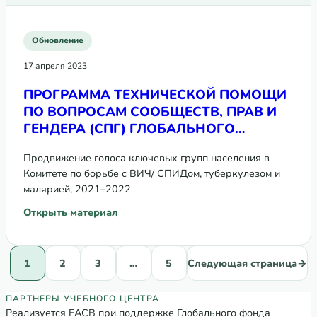
Обновление
17 апреля 2023
ПРОГРАММА ТЕХНИЧЕСКОЙ ПОМОЩИ
ПО ВОПРОСАМ СООБЩЕСТВ, ПРАВ И
ГЕНДЕРА (СПГ) ГЛОБАЛЬНОГО
ФОНДА. Пример Кыргызской
Продвижение голоса ключевых групп населения в
Республики
Комитете по борьбе с ВИЧ/ СПИДом, туберкулезом и
малярией, 2021–2022
Открыть материал
: ПРОГРАММА ТЕХНИЧЕСКОЙ ПОМОЩИ ПО ВОПРОСАМ СО
1
2
3
…
5
Следующая страница
→
Партнеры Регионального учебного цен
ПАРТНЕРЫ УЧЕБНОГО ЦЕНТРА
Реализуется ЕАСВ при поддержке Глобального фонда