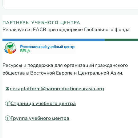
Партнеры Регионального учебного
ПАРТНЕРЫ УЧЕБНОГО ЦЕНТРА
Реализуется ЕАСВ при поддержке Глобального фонда
Ресурсы и поддержка для организаций гражданского
общества в Восточной Европе и Центральной Азии.
eecaplatform@harmreductioneurasia.org
Страница учебного центра
Группа учебного центра