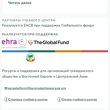
туберкулеза (ERI—TB).
Читать далее
: Конкурс заявок: Рабочая группа Европейской инициати
Партнеры Регионального учебного цен
ПАРТНЕРЫ УЧЕБНОГО ЦЕНТРА
Реализуется ЕАСВ при поддержке Глобального фонда
РЕАЛИЗУЕТСЯ:
ПРИ ПОДДЕРЖКЕ:
Ресурсы и поддержка для организаций гражданского
общества в Восточной Европе и Центральной Азии.
eecaplatform@harmreductioneurasia.org
Страница учебного центра
Группа учебного центра