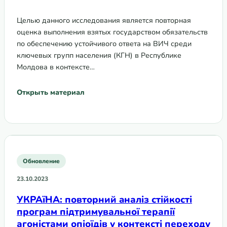
ВИЧ среди ключевых групп
населения при переходе на
Целью данного исследования является повторная
национальное финансирование
оценка выполнения взятых государством обязательств
по обеспечению устойчивого ответа на ВИЧ среди
ключевых групп населения (КГН) в Республике
Молдова в контексте…
Открыть материал
Обновление
23.10.2023
УКРАїНА: повторний aналіз стійкості
програм підтримувальної терапії
агоністами опіоїдів у контексті переходу