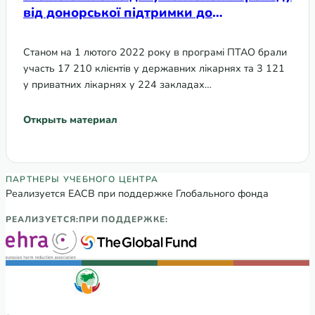
від донорської підтримки до
національного фінансування
Станом на 1 лютого 2022 року в програмі ПТАО брали
участь 17 210 клієнтів у державних лікарнях та 3 121
у приватних лікарнях у 224 закладах…
Открыть материал
Партнеры Регионального учебного цен
ПАРТНЕРЫ УЧЕБНОГО ЦЕНТРА
Реализуется ЕАСВ при поддержке Глобального фонда
РЕАЛИЗУЕТСЯ:
ПРИ ПОДДЕРЖКЕ: