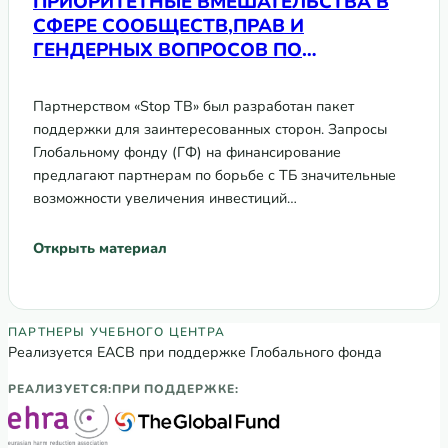
ПРИОРИТЕТНЫЕ ВМЕШАТЕЛЬСТВА В
СФЕРЕ СООБЩЕСТВ,ПРАВ И
ГЕНДЕРНЫХ ВОПРОСОВ ПО
ТУБЕРКУЛЕЗУ ДЛЯ ИНКЛЮЗИИ В
ЗАЯВКАХ ГЛОБАЛЬНОМУ ФОНДУ НА
Партнерством «Stop TB» был разработан пакет
2023-2025 ГГ.
поддержки для заинтересованных сторон. Запросы
Глобальному фонду (ГФ) на финансирование
предлагают партнерам по борьбе с ТБ значительные
возможности увеличения инвестиций…
Открыть материал
Партнеры Регионального учебного цен
ПАРТНЕРЫ УЧЕБНОГО ЦЕНТРА
Реализуется ЕАСВ при поддержке Глобального фонда
РЕАЛИЗУЕТСЯ:
ПРИ ПОДДЕРЖКЕ: