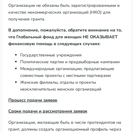
Организации не обязаны быть зарегистрированными в
качестве некоммерческих организаций (НКО) для
получения гранта.
В
дополнение
,
пожалуйста
,
обратите
внимание
на
то
,
что
Глобальный
фонд
для
женщин
НЕ
ОКАЗЫВАЕТ
финансовую
помощь
в
следующих
случаях
:
Государственные учреждения
Политические партии и предвыборные кампании
Международные организации, предлагающие
совместные проекты с местными партнерами
Женские филиалы, отделы и проекты
неисключительно женских организаций
Процесс
подачи
заявок
Сроки
подачи
и
рассмотрения
заявок
Организации, желающие быть в числе претендентов на
грант, должны создать организционный профиль через