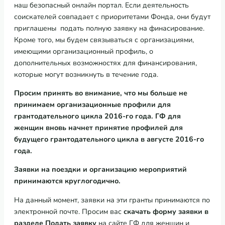
наш безопасный онлайн портал. Если деятельность
соискателей совпадает с приоритетами Фонда, они будут
приглашены подать полную заявку на финасирование.
Кроме того, мы будем связываться с организациями,
имеющими организационный профиль, о
дополнительных возможностях для финансирования,
которые могут возникнуть в течение года.
Просим
принять
во
внимание
,
что
мы
больше
не
принимаем
организационные
профили
для
грантодательного
цикла
2016-
го
года
.
ГФ для
женщин
вновь
начнет
принятие
профилей
для
будущего
грантодательного
цикла
в
августе
2016-
го
года
.
Заявки
на
поездки
и
организацию
мероприятий
принимаются
круглогодично
.
На данный момент, заявки на эти гранты принимаются по
электронной почте. Просим вас
скачать
форму
заявки
в
разделе
Подать
заявку
на сайте ГФ для женщин и