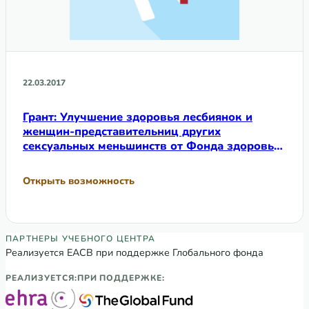
22.03.2017
Грант: Улучшение здоровья лесбиянок и
женщин-представительниц других
сексуальных меньшинств от Фонда здоровья
лесбиянок
Открыть возможность
Партнеры Регионального учебного цен
ПАРТНЕРЫ УЧЕБНОГО ЦЕНТРА
Реализуется ЕАСВ при поддержке Глобального фонда
РЕАЛИЗУЕТСЯ:
ПРИ ПОДДЕРЖКЕ: