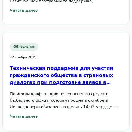
Региональной платформы по поддержке,
регионе ВЕЦА
коммуникации и координации гражданского общества
Читать далее
: ЕАСВ в рамках проекта Региональной платформы ВЕЦА
и сообществ ВЕЦА.
Обновление
22 ноября 2019
Техническая поддержка для участия
гражданского общества в страновых
диалогах при подготовке заявок в
Глобальный фонд
По итогам конференции по пополнению средств
Глобального фонда, которая прошла в октябре в
Лионе, доноры обязались выделить 14,02 млрд дол.
США на следующие три года.
Читать далее
: Техническая поддержка для участия гражданского общ