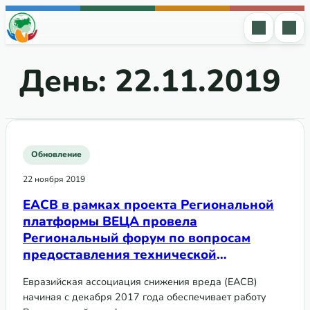
Перейти к содержимому
День:
22.11.2019
Обновление
22 ноября 2019
ЕАСВ в рамках проекта Региональной
платформы ВЕЦА провела
Региональный форум по вопросам
предоставления технической
поддержки в контексте деятельности
Евразийская ассоциация снижения вреда (EАСВ)
Глобального фонда для организаций
начиная с декабря 2017 года обеспечивает работу
гражданского общества и сообществ в