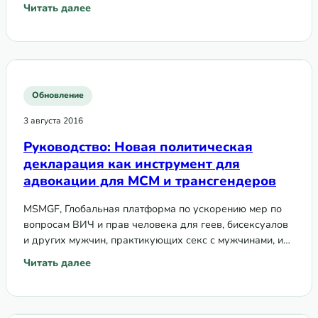
именно поговорим о том, что такое СКК, чем
Читать далее
: Страновая архитектура ГФ и функции ее элементов в п
отличаются…
Обновление
3 августа 2016
Руководство: Новая политическая
декларация как инструмент для
адвокации для МСМ и трансгендеров
MSMGF, Глобальная платформа по ускорению мер по
вопросам ВИЧ и прав человека для геев, бисексуалов
и других мужчин, практикующих секс с мужчинами, и
ЕКОМ, подготовили руководство для адвокации…
Читать далее
: Руководство: Новая политическая декларация как инс