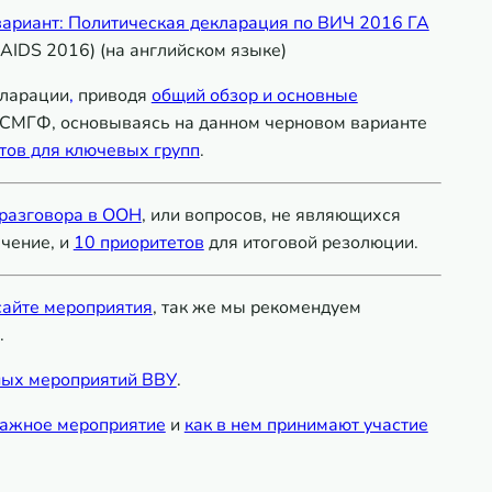
вариант: Политическая декларация по ВИЧ 2016 ГА
IV/AIDS 2016) (на английском языке)
кларации
,
приводя
общий обзор и основные
СМГФ, основываясь на данном черновом варианте
тов для ключевых групп
.
 разговора в ООН
, или вопросов, не являющихся
чение, и
10 приоритетов
для итоговой резолюции.
сайте мероприятия
, так же мы рекомендуем
.
ных мероприятий ВВУ
.
ажное мероприятие
и
как в нем принимают участие