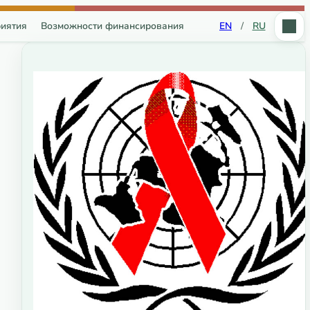
иятия
Возможности финансирования
EN
/
RU