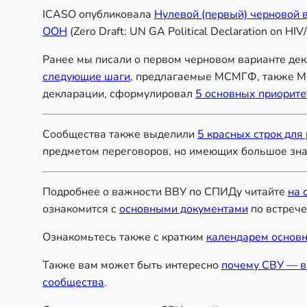
ICASO опубликовала
Нулевой (первый) черновой 
ООН
(Zero Draft: UN GA Political Declaration on H
Ранее мы писали о первом черновом варианте де
следующие шаги
, предлагаемые МСМГФ, также М
декларации, сформулировал
5 основных приорите
Сообщества также выделили
5 красных строк для
предметом переговоров, но имеющих большое зна
Подробнее о важности ВВУ по СПИДу читайте
на 
ознакомится с
основными документами
по встрече
Ознакомьтесь также с кратким
календарем основ
Также вам может быть интересно
почему СВУ — в
сообщества
.