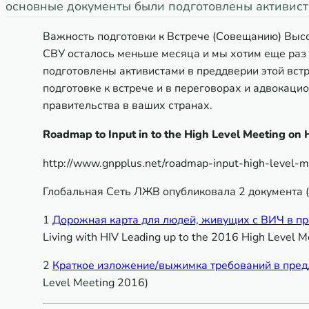
основные документы были подготовлены активист
Важность подготовки к Встрече (Совещанию) Выс
СВУ осталось меньше месяца и мы хотим еще раз
подготовлены активистами в преддверии этой встр
подготовке к встрече и в переговорах и адвокац
правительства в ваших странах.
Roadmap to Input in to the High Level Meeting on 
http://www.gnpplus.net/roadmap-input-high-level-m
Глобальная Сеть ЛЖВ опубликовала 2 документа (
1
Дорожная карта для людей, живущих с ВИЧ в п
Living with HIV Leading up to the 2016 High Level M
2
Краткое изложение/выжимка требований в пре
Level Meeting 2016)