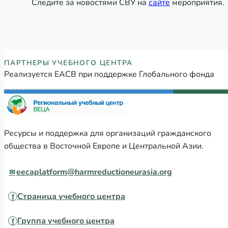
Следите за новостями СВУ на
сайте
мероприятия.
Партнеры Регионального учебного
ПАРТНЕРЫ УЧЕБНОГО ЦЕНТРА
Реализуется ЕАСВ при поддержке Глобального фонда
Ресурсы и поддержка для организаций гражданского
общества в Восточной Европе и Центральной Азии.
eecaplatform@harmreductioneurasia.org
Страница учебного центра
Группа учебного центра