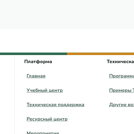
 центра ВЕЦА
Платформа
Техническ
Главная
Программ
Учебный центр
Примеры 
Техническая поддержка
Другие во
Ресурсный центр
Мероприятия