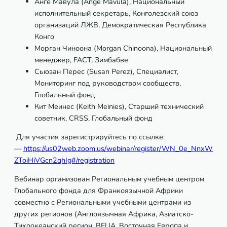
Анге Мавула (Ange Mavula), Национальный
исполнительный секретарь, Конголезский союз
организаций ЛЖВ, Демократическая Республика
Конго
Морган Чиноона (Morgan Chinoona), Национальный
менеджер, FACT, Зимбабве
Сьюзан Перес (Susan Perez), Специалист,
Мониторинг под руководством сообществ,
Глобальный фонд
Кит Меинес (Keith Meinies), Старший технический
советник, CRSS, Глобальный фонд
Для участия зарегистрируйтесь по ссылке:
—
https://us02web.zoom.us/webinar/register/WN_0e_NnxW
ZToiHiVGcn2qhIg#/registration
Вебинар организован Региональным учебным центром
Глобального фонда для Франкоязычной Африки
совместно с Региональными учебными центрами из
других регионов (Англоязычная Африка, Азиатско-
Тихоокеанский регион, ВЕЦА, Восточная Европа и