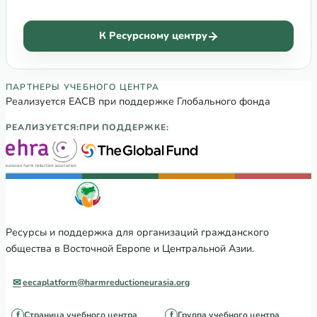
К Ресурсному центру
Партнеры Регионального учебного цен
ПАРТНЕРЫ УЧЕБНОГО ЦЕНТРА
Реализуется ЕАСВ при поддержке Глобального фонда
РЕАЛИЗУЕТСЯ:
ПРИ ПОДДЕРЖКЕ:
Ресурсы и поддержка для организаций гражданского
общества в Восточной Европе и Центральной Азии.
eecaplatform@harmreductioneurasia.org
Страница учебного центра
Группа учебного центра