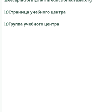
eecaplatform@harmreductioneurasia.org
Страница учебного центра
Группа учебного центра