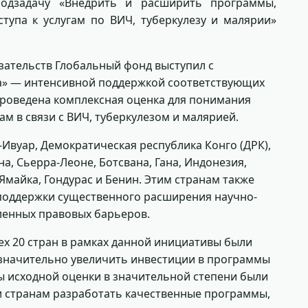
подзадачу «Внедрить и расширить программы,
тупа к услугам по ВИЧ, туберкулезу и малярии»
язательств Глобальный фонд выступил с
а» — интенсивной поддержкой соответствующих
 проведена комплексная оценка для понимания
ам в связи с ВИЧ, туберкулезом и малярией.
-Ивуар, Демократическая республика Конго (ДРК),
а, Сьерра-Леоне, Ботсвана, Гана, Индонезия,
 Ямайка, Гондурас и Бенин. Этим странам также
поддержки существенного расширения научно-
енных правовых барьеров.
х 20 стран в рамках данной инициативы были
 значительно увеличить инвестиции в программы
ы исходной оценки в значительной степени были
и странам разработать качественные программы,