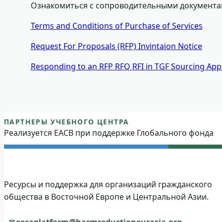
Ознакомиться с сопроводительными документам
Terms and Conditions of Purchase of Services
Request For Proposals (RFP) Invintaion Notice
Responding to an RFP RFQ RFI in TGF Sourcing A
Партнеры Регионального учебного
ПАРТНЕРЫ УЧЕБНОГО ЦЕНТРА
Реализуется ЕАСВ при поддержке Глобального фонда
Ресурсы и поддержка для организаций гражданского
общества в Восточной Европе и Центральной Азии.