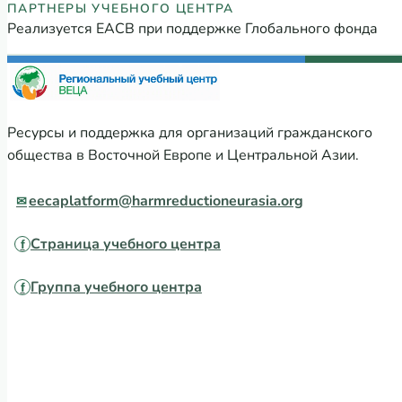
Партнеры Регионального учебного
ПАРТНЕРЫ УЧЕБНОГО ЦЕНТРА
Реализуется ЕАСВ при поддержке Глобального фонда
Ресурсы и поддержка для организаций гражданского
общества в Восточной Европе и Центральной Азии.
eecaplatform@harmreductioneurasia.org
Страница учебного центра
Группа учебного центра