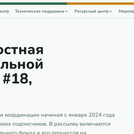
ентр
Техническая поддержка
Ресурсный центр
Меропр
остная
альной
#18,
и координации начиная с января 2024 года
воих подписчиков. В рассылку включаются
льного фонда и его процессов на…