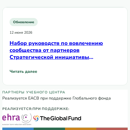
Обновление
12 июня 2026
Набор руководств по вовлечению
сообщества от партнеров
Стратегической инициативы
Глобального фонда по вовлечению
сообществ
Читать далее
: Набор руководств по вовлечению сообщества от парт
Партнеры Регионального учебного цен
ПАРТНЕРЫ УЧЕБНОГО ЦЕНТРА
Реализуется ЕАСВ при поддержке Глобального фонда
РЕАЛИЗУЕТСЯ:
ПРИ ПОДДЕРЖКЕ: