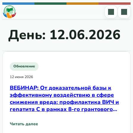
Перейти к содержимому
День:
12.06.2026
Обновление
12 июня 2026
ВЕБИНАР: От доказательной базы к
эффективному воздействию в сфере
снижения вреда: профилактика ВИЧ и
гепатита С в рамках 8-го грантового
цикла Глобального фонда | 17 июня
2026 г.
Читать далее
: ВЕБИНАР: От доказательной базы к эффективному возд