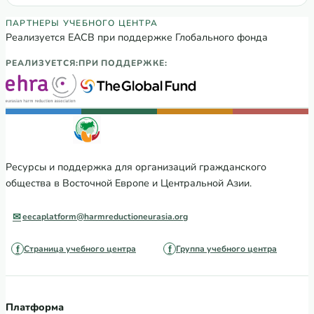
седьмого грантового цикла (GC7) в 2023
году
Партнеры Регионального учебного цен
ПАРТНЕРЫ УЧЕБНОГО ЦЕНТРА
Реализуется ЕАСВ при поддержке Глобального фонда
РЕАЛИЗУЕТСЯ:
ПРИ ПОДДЕРЖКЕ:
Ресурсы и поддержка для организаций гражданского
общества в Восточной Европе и Центральной Азии.
eecaplatform@harmreductioneurasia.org
Страница учебного центра
Группа учебного центра
Платформа