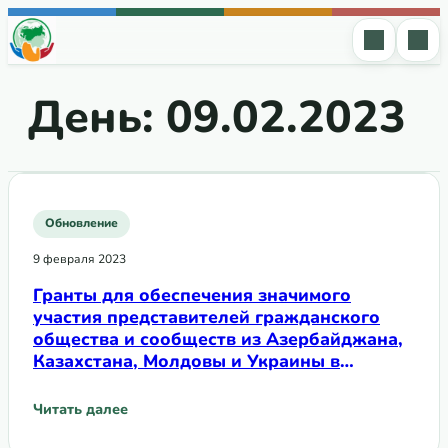
Перейти к содержимому
День:
09.02.2023
Обновление
9 февраля 2023
Гранты для обеспечения значимого
участия представителей гражданского
общества и сообществ из Азербайджана,
Казахстана, Молдовы и Украины в
процессах странового диалога по
подготовке национальных заявок на
Читать далее
: Гранты для обеспечения значимого участия представи
гранты Глобального фонда в рамках