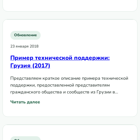
вопросам сообществ, прав и гендера в 2017 году.
Обновление
23 января 2018
Пример технической поддержки:
Грузия (2017)
Представляем краткое описание примера технической
поддержки, предоставленной представителям
гражданского общества и сообществ из Грузии в
рамках Программы технической поддержки по
Читать далее
: Пример технической поддержки: Грузия (2017)
вопросам сообществ, прав и гендера в 2017 году.