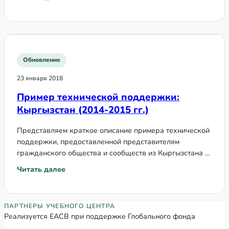
: Пример технической поддержки: Кыргызстан (2015)
вопросам сообществ, прав и гендера в 2015 году.
Обновление
23 января 2018
Пример технической поддержки:
Кыргызстан (2014-2015 гг.)
Представляем краткое описание примера технической
поддержки, предоставленной представителям
гражданского общества и сообществ из Кыргызстана в
рамках Программы технической поддержки по
Читать далее
: Пример технической поддержки: Кыргызстан (2014-2015
вопросам сообществ, прав и гендера в 2014-2015 гг.
Партнеры Регионального учебного цен
ПАРТНЕРЫ УЧЕБНОГО ЦЕНТРА
Реализуется ЕАСВ при поддержке Глобального фонда