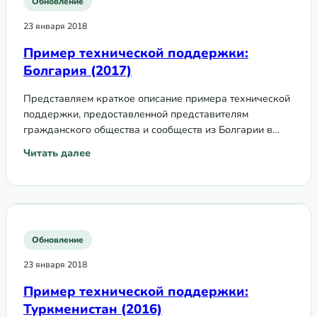
Обновление
23 января 2018
Пример технической поддержки:
Болгария (2017)
Представляем краткое описание примера технической
поддержки, предоставленной представителям
гражданского общества и сообществ из Болгарии в
рамках Программы технической поддержки по
Читать далее
: Пример технической поддержки: Болгария (2017)
вопросам сообществ, прав и гендера в 2017 году.
Обновление
23 января 2018
Пример технической поддержки:
Туркменистан (2016)