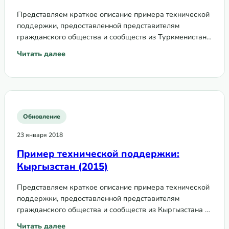
Представляем краткое описание примера технической
поддержки, предоставленной представителям
гражданского общества и сообществ из Туркменистана
в рамках Программы технической поддержки по
Читать далее
: Пример технической поддержки: Туркменистан (2016)
вопросам сообществ, прав и гендера в 2016 году.
Обновление
23 января 2018
Пример технической поддержки:
Кыргызстан (2015)
Представляем краткое описание примера технической
поддержки, предоставленной представителям
гражданского общества и сообществ из Кыргызстана в
рамках Программы технической поддержки по
Читать далее